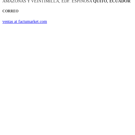
AMAZONAS Y VEINTIMILLA, EDF. ESPINOSA
QUITO, ECUADOR
CORREO
ventas at factumarket.com